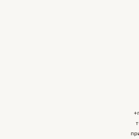
+
т
пр